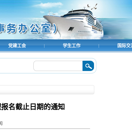
党建工会
学生工作
国际交
|
|
展4月主题党日活动
2026/04/14
·
拓展国际合作新伙伴——澳大利亚斯文本科技
程报名截止日期的通知
8
]