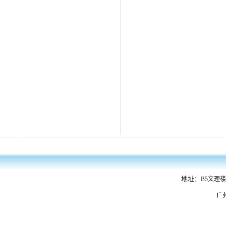
地址：
B5文理楼
广